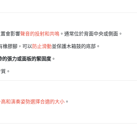
位置會影響
聲音的投射和共鳴
。通常位於背面中央或側面。
有橡膠腳，可以
防止滑動
並保護木箱鼓的底部。
鈴的張力或面板的緊固度
。
音質。
身高和演奏姿勢選擇合適的大小
。