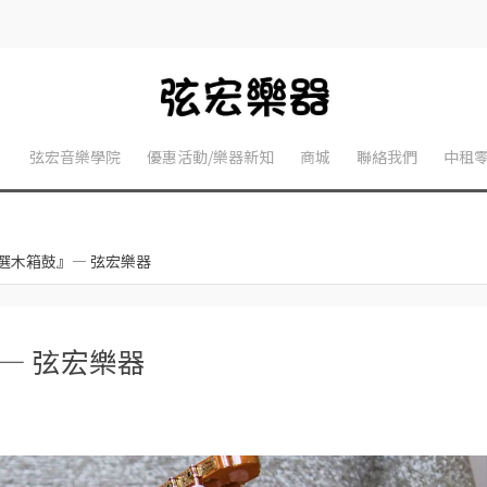
】
弦宏音樂學院
優惠活動/樂器新知
商城
聯絡我們
中租
選木箱鼓』— 弦宏樂器
— 弦宏樂器