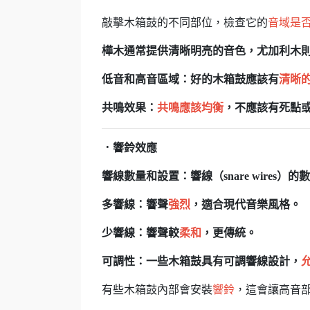
敲擊木箱鼓的不同部位，檢查它的
音域是
樺木通常提供清晰明亮的音色，尤加利木
低音和高音區域：好的木箱鼓應該有
清晰
共鳴效果：
共鳴應該均衡
，不應該有死點
．響鈴效應
響線數量和設置：響線（snare wires
多響線：響聲
強烈
，適合現代音樂風格。
少響線：響聲較
柔和
，更傳統。
可調性：一些木箱鼓具有可調響線設計，
有些木箱鼓內部會安裝
響鈴
，這會讓高音