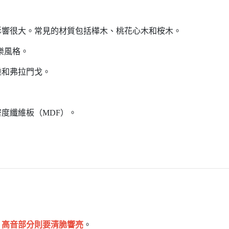
影響很大。常見的材質包括樺木、桃花心木和桉木。
樂風格。
樂和弗拉門戈。
度纖維板（MDF）。
，高音部分則要清脆響亮
。