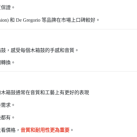
質保證。
rcussion) 和 De Gregorio 等品牌在市場上口碑較好。
箱鼓，感受每個木箱鼓的手感和音質。
間轉換。
的木箱鼓通常在音質和工藝上有更好的表現
奏需求。
級都有。
只看價格，
音質和耐用性更為重要
。