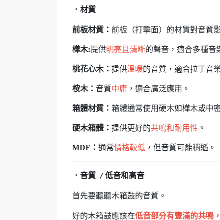
．
材質
前板材質：
前板（打擊面）的材質對音質
樺木:
提供
明亮且清晰
的聲音，適合多種音
桃花心木：
提供
溫暖
的音質，適合拉丁音
桉木：
音質
中庸
，適合廣泛應用。
箱體材質：
箱體通常使用硬木如樺木或中密
硬木箱體：
提供更好的
共鳴和耐用性
。
MDF：
通常
價格較低
，但音質可能稍遜。
．音質
低音和高音
/
首先要聽聽木箱鼓的音質。
好的木箱鼓應該在
低音部分有豐滿的共鳴