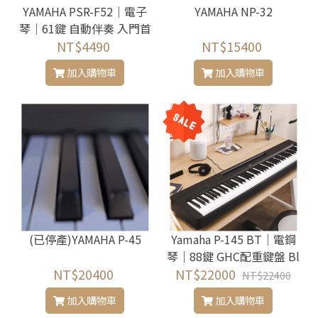
YAMAHA PSR-F52｜電子
YAMAHA NP-32
琴｜61鍵 自動伴奏 入門首
選 世界音色
NT$4490
NT$15400
加入購物車
加入購物車
(已停產)YAMAHA P-45
Yamaha P-145 BT｜電鋼
琴｜88鍵 GHC配重鍵盤 Bl
NT$20400
NT$22000
uetooth 可攜式電鋼琴
NT$22400
加入購物車
加入購物車