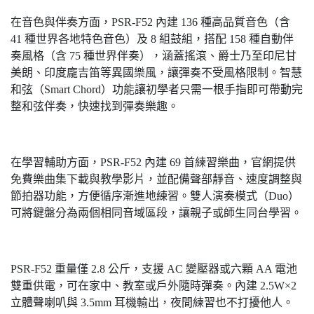
在音色與伴奏方面，PSR-F52 內建 136 種高品質音色（含
41 種世界各地特色音色）及 8 組鼓組，搭配 158 種自動伴
奏風格（含 75 種世界伴奏），涵蓋搖滾、爵士乃至印尼甘
美朗、印度龐吉笛等異國樂風，讓彈奏不受風格限制。智慧
和弦（Smart Chord）功能讓初學者只需一根手指即可帶動完
整和弦伴奏，快速找到彈奏樂趣。
在學習輔助方面，PSR-F52 內建 69 首練習樂曲，官網提供
免費樂曲集下載與教學影片，並配備聲部靜音、速度調整與
節拍器功能，方便循序漸進地練習。雙人演奏模式（Duo）
可將鍵盤分為兩個相同音域區段，讓親子或師生同台學習。
PSR-F52 重量僅 2.8 公斤，支援 AC 變壓器或六顆 AA 電池
雙重供電，可在家中、教室或戶外隨時彈奏。內建 2.5W×2
立體聲喇叭與 3.5mm 耳機輸出，夜間練習也不打擾他人。