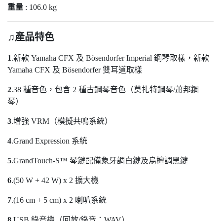
重量
: 106.0 kg
♫產品特色
1
.新款 Yamaha CFX 及 Bösendorfer Imperial 鋼琴取樣，新款
Yamaha CFX 及 Bösendorfer 雙耳道取樣
2
.38 種音色，包含 2 種古鋼琴音色（莫扎特鋼琴/蕭邦鋼
琴）
3
.增強 VRM（模擬共鳴系統）
4
.Grand Expression 系統
5
.GrandTouch-S™ 琴鍵配備象牙調白鍵及烏檀調黑鍵
6
.(50 W + 42 W) x 2 擴大機
7
.(16 cm + 5 cm) x 2 喇叭系統
8
.USB 錄音機（回放/錄音：WAV）