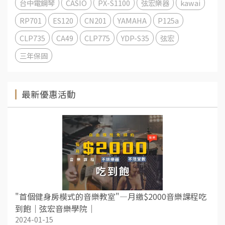
台中電鋼琴
CASIO
PX-S1100
弦宏樂器
kawai
RP701
ES120
CN201
YAMAHA
P125a
CLP735
CA49
CLP775
YDP-S35
弦宏
三年保固
最新優惠活動
"首個健身房模式的音樂教室"—月繳$2000音樂課程吃
到飽｜弦宏音樂學院｜
2024-01-15