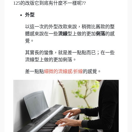
125的改版它到底有什麼不一樣呢??
外型
以這一次的外型改款來說，稍微比舊款的整
體感來說在一些
流線
型上做的更加
俐落
的感
覺。
其實長的蠻像，就是差一點點而已；在一些
流線型上做的更加俐落。
差一點點
細微的流線感/折線
的感覺。