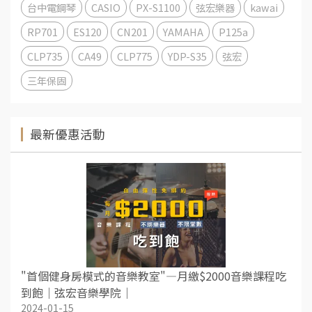
台中電鋼琴
CASIO
PX-S1100
弦宏樂器
kawai
RP701
ES120
CN201
YAMAHA
P125a
CLP735
CA49
CLP775
YDP-S35
弦宏
三年保固
最新優惠活動
"首個健身房模式的音樂教室"—月繳$2000音樂課程吃
到飽｜弦宏音樂學院｜
2024-01-15