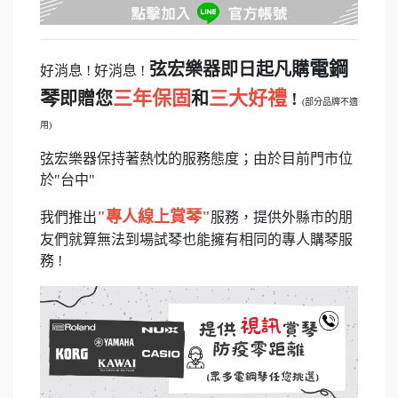
電鋼
弦宏樂器即日起凡購
好消息 ! 好消息 !
琴
三年保固
三大好禮
即贈您
和
!
(部分品牌不適
用)
弦宏樂器保持著熱忱的服務態度；由於目前門市位
於"台中"
"專人線上賞琴"
我們推出
服務，提供外縣市的朋
友們就算無法到場試琴也能擁有相同的專人購琴服
務 !