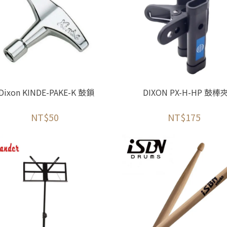
Dixon KINDE-PAKE-K 鼓鎖
DIXON PX-H-HP 鼓棒
NT$50
NT$175