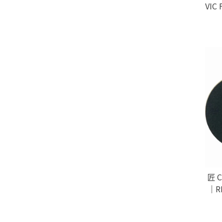
VIC
匠 
｜R