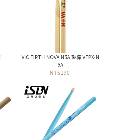
夾
VIC FIRTH NOVA N5A 鼓棒 VFPX-N
5A
NT$190