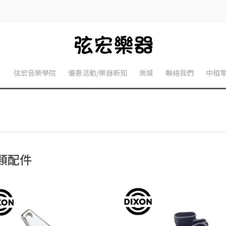
】
弦宏音樂學院
優惠活動/樂器新知
商城
聯絡我們
中租
類配件