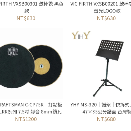
 FIRTH VXSB00301 鼓棒袋 黑色
VIC FIRTH VXSB00201 鼓
款
螢光LOGO款
NT$630
NT$630
CRAFTSMAN C-CP75R｜打點板
YHY MS-320｜譜架｜快拆
LRR系列 7.5吋 靜音 8mm鎖孔
47×35公分譜面 台灣
NT$1200
不含架
NT$680