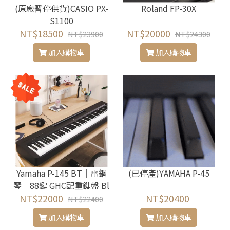
(原廠暫停供貨)CASIO PX-
Roland FP-30X
S1100
NT$18500
NT$20000
NT$23900
NT$24300
加入購物車
加入購物車
Yamaha P-145 BT｜電鋼
(已停產)YAMAHA P-45
琴｜88鍵 GHC配重鍵盤 Bl
NT$22000
uetooth 可攜式電鋼琴
NT$20400
NT$22400
加入購物車
加入購物車