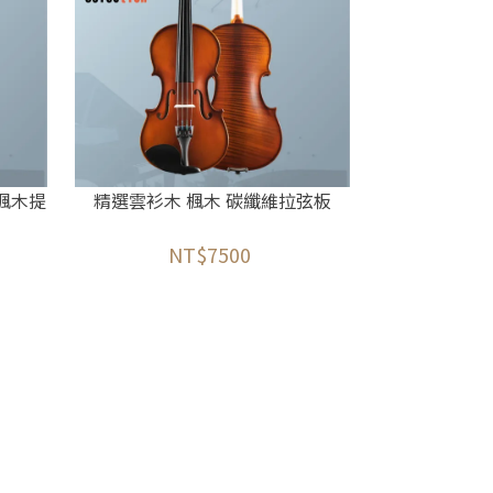
手工楓木提
精選雲衫木 楓木 碳纖維拉弦板
NT$7500