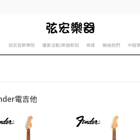
】
弦宏音樂學院
優惠活動/樂器新知
商城
聯絡我們
中租
ender電吉他