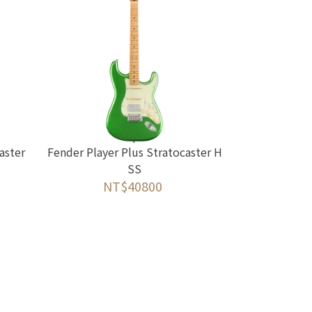
aster
Fender Player Plus Stratocaster H
SS
NT$40800