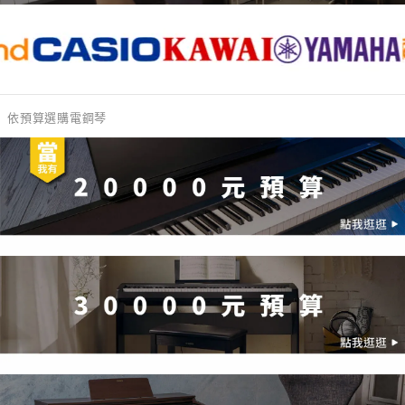
依預算選購電鋼琴