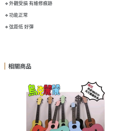
🔹外觀受損 有維修痕跡
🔹功能正常
🔹弦距低 好彈
相關商品