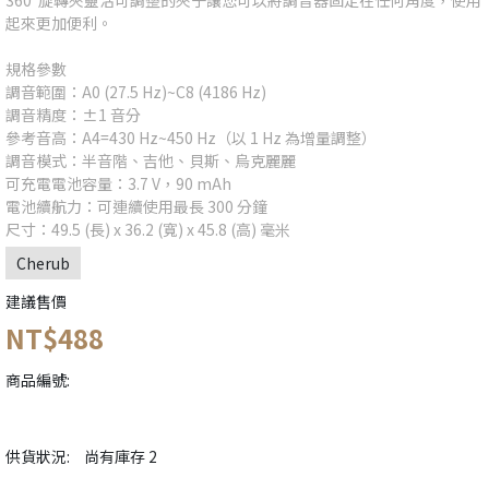
360°旋轉夾靈活可調整的夾子讓您可以將調音器固定在任何角度，使用
起來更加便利。
規格參數
調音範圍：A0 (27.5 Hz)~C8 (4186 Hz)
調音精度：±1 音分
參考音高：A4=430 Hz~450 Hz（以 1 Hz 為增量調整）
調音模式：半音階、吉他、貝斯、烏克麗麗
可充電電池容量：3.7 V，90 mAh
電池續航力：可連續使用最長 300 分鐘
尺寸：49.5 (長) x 36.2 (寬) x 45.8 (高) 毫米
Cherub
建議售價
NT$488
商品編號:
供貨狀況:
尚有庫存 2