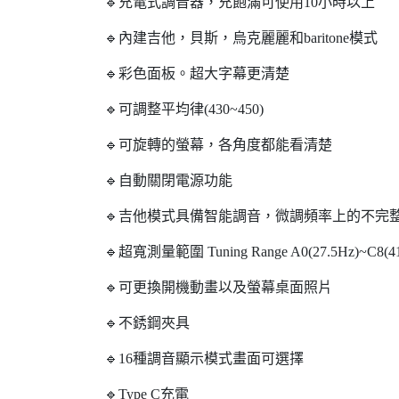
🔹充電式調音器，充飽滿可使用10小時以上
🔹內建吉他，貝斯，烏克麗麗和baritone模式
🔹彩色面板。超大字幕更清楚
🔹可調整平均律(430~450)
🔹可旋轉的螢幕，各角度都能看清楚
🔹自動關閉電源功能
🔹吉他模式具備智能調音，微調頻率上的不完
🔹超寬測量範圍 Tuning Range A0(27.5Hz)~C8(4
🔹可更換開機動畫以及螢幕桌面照片
🔹不銹鋼夾具
🔹16種調音顯示模式畫面可選擇
🔹Type C充電