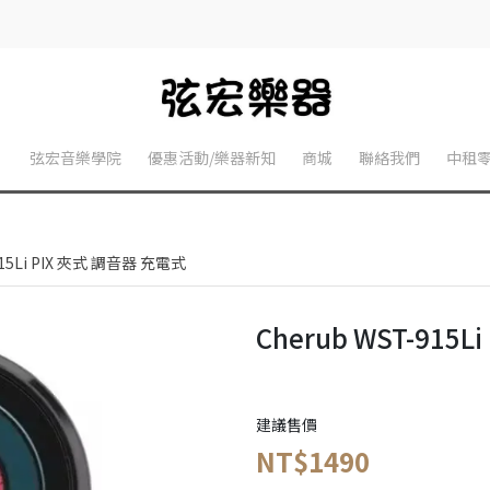
】
弦宏音樂學院
優惠活動/樂器新知
商城
聯絡我們
中租
915Li PIX 夾式 調音器 充電式
Cherub WST-915
建議售價
NT$1490