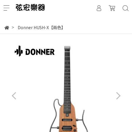
Donner HUSH-X【兩色】