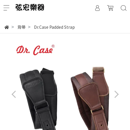
背帶
Dr.Case Padded Strap