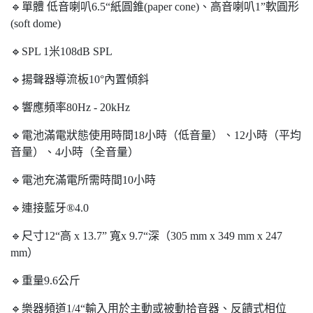
🔹單體 低音喇叭6.5“紙圓錐(paper cone)、高音喇叭1”軟圓形
(soft dome)
🔹SPL 1米108dB SPL
🔹揚聲器導流板10°內置傾斜
🔹響應頻率80Hz - 20kHz
🔹電池滿電狀態使用時間18小時（低音量）、12小時（平均
音量）、4小時（全音量）
🔹電池充滿電所需時間10小時
🔹連接藍牙®4.0
🔹尺寸12“高 x 13.7” 寬x 9.7“深（305 mm x 349 mm x 247
mm）
🔹重量9.6公斤
🔹樂器頻道1/4“輸入用於主動或被動拾音器、反饋式相位