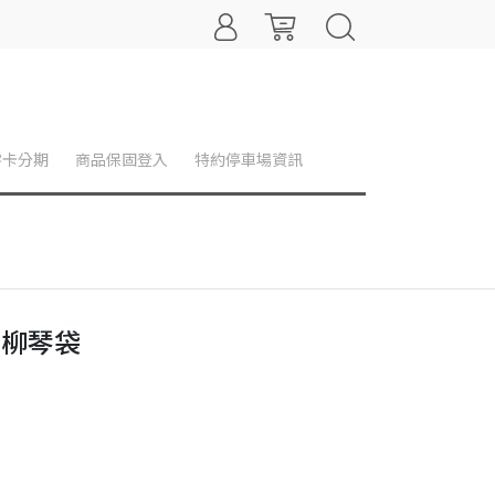
零卡分期
商品保固登入
特約停車場資訊
0 柳琴袋