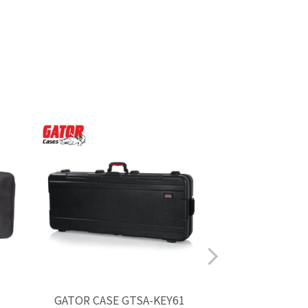
GATOR CASE GTSA-KEY61
GATOR CASE 