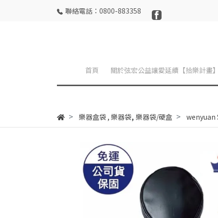
聯絡電話：0800-883358
首頁
關於弦宏公益讓愛延續【拾樂計畫
,
樂器盒袋
,
樂器袋
樂器袋/硬盒
wenyuan