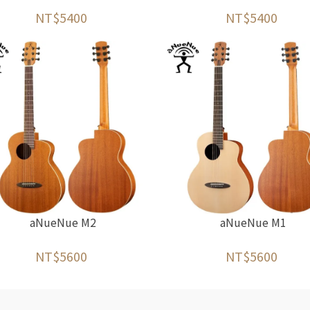
NT$5400
NT$5400
aNueNue M2
aNueNue M1
NT$5600
NT$5600