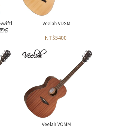
wiftl
Veelah VDSM
杉面板
NT$5400
Veelah VOMM