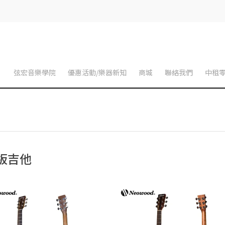
】
弦宏音樂學院
優惠活動/樂器新知
商城
聯絡我們
中租
板吉他