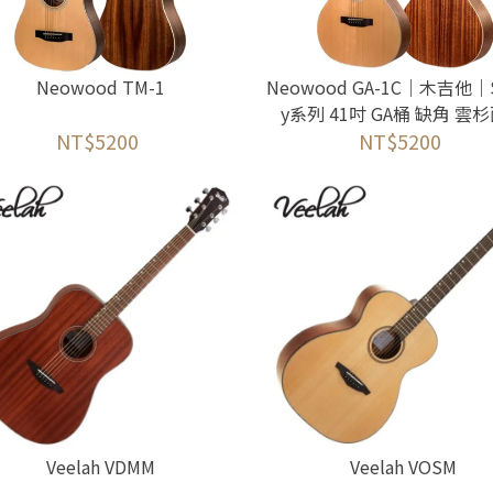
Neowood TM-1
Neowood GA-1C｜木吉他｜S
y系列 41吋 GA桶 缺角 雲
NT$5200
NT$5200
Veelah VDMM
Veelah VOSM