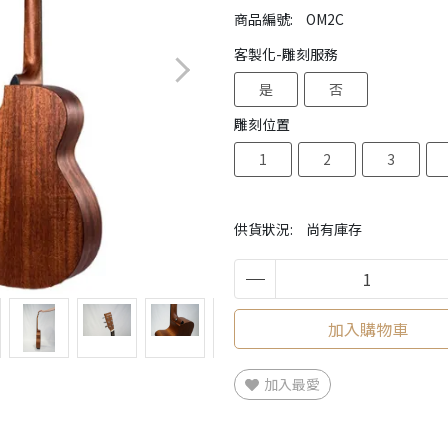
商品編號:
OM2C
客製化-雕刻服務
是
否
雕刻位置
1
2
3
供貨狀況:
尚有庫存
加入購物車
加入最愛