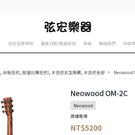
】
弦宏音樂學院
優惠活動/樂器新知
商城
聯絡我們
中租
,
,
,
,
合板吉他
超值社團吉他!
木吉他女生推薦
木吉他全部
Neowood 
Neowood OM-2C
Neowood
建議售價
NT$5200