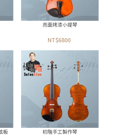
琴
亮面烤漆小提琴
NT$6800
弦板
初階手工製作琴