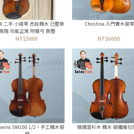
/4 二手 小提琴 虎紋楓木 已整新
Christina 入門實木提
高階 功能正常 附贈弓 肩墊
NT$5800
NT$6800
nwins SW100 1/2。手工楓木提
精選雲衫木 楓木 碳纖維拉