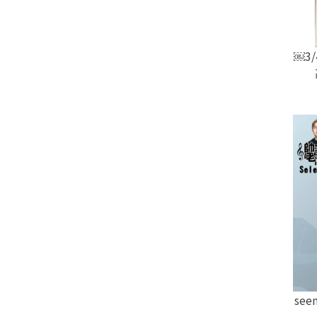
￼3
see