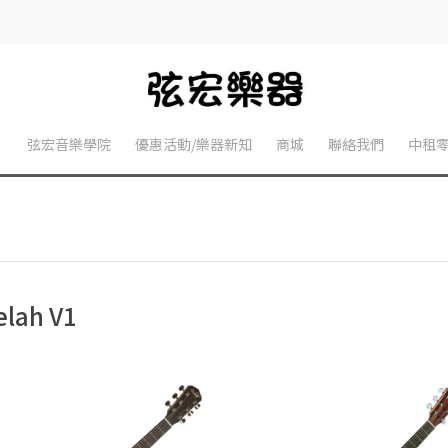
】
弦宏音樂學院
優惠活動/樂器新知
商城
聯絡我們
中租
elah V1