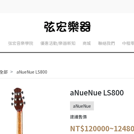
】
弦宏音樂學院
優惠活動/樂器新知
商城
聯絡我們
中租
全部
aNueNue LS800
aNueNue LS800
aNueNue
建議售價
NT$120000~1248