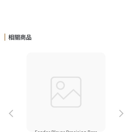
Active Bass, Corona Jazz Bass, Corona Traditional Bass, 烤楓
木電貝斯
相關商品