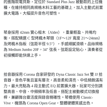
的進階款電貝斯，定位於 Standard Plus Jazz 被動款的上位機
種，在維持相同高規格木料工藝的基礎上，加入主動式前置
擴大電路，大幅提升音色可塑性。
琴身採用 42mm 實心榿木（Alder），重量輕盈、共鳴均
衡，搭配精選 C 型烤楓木琴頸（1F～12F 寬度 21～24mm）
及烤楓木指板（弦距半徑 9.5"），手感細膩滑順。品絲規格
為 Medium Jumbo 20F，34" 弦長，弦距設定貼心，演奏者從
初接觸即能快速上手。
拾音器採用 Corona 自家研發的 Dyna Classic Jazz Set 雙 JJ 拾
音器，音色平衡且富有層次，高音柔和清亮、中低頻飽滿有
力。最大亮點為 4 段主動式 EQ 前置擴大器，玩家可分別調
整高音、中音、中頻頻率及低音，搭配主被動模式切換撥
桿，兼顧舞台靈活度與錄音精確性。琴橋使用 Classic-
Vive，機頭為 Corona Open Gear，整體硬體質感出色。