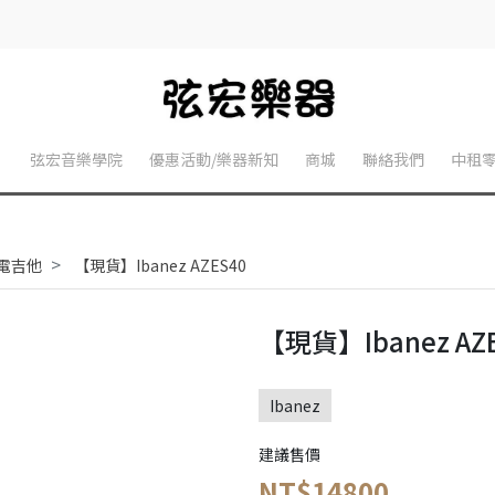
】
弦宏音樂學院
優惠活動/樂器新知
商城
聯絡我們
中租
算電吉他
【現貨】Ibanez AZES40
【現貨】Ibanez AZ
Ibanez
建議售價
NT$14800