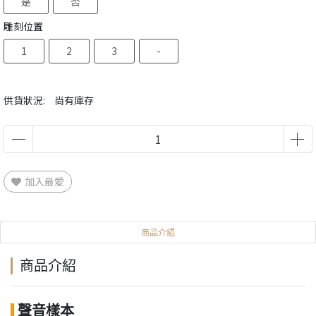
是
否
雕刻位置
1
2
3
-
供貨狀況:
尚有庫存
加入最愛
商品介紹
商品介紹
聲音樣本