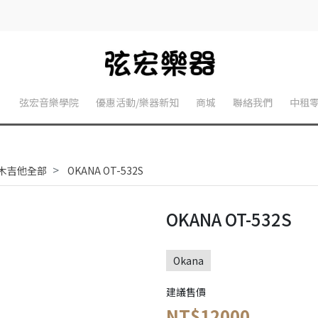
】
弦宏音樂學院
優惠活動/樂器新知
商城
聯絡我們
中租
木吉他全部
OKANA OT-532S
OKANA OT-532S
Okana
建議售價
NT$12000