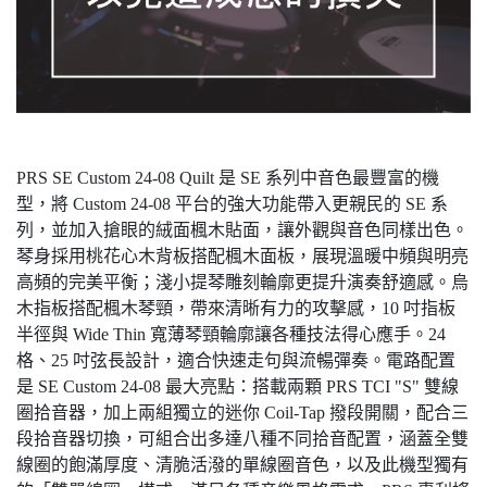
PRS SE Custom 24-08 Quilt 是 SE 系列中音色最豐富的機
型，將 Custom 24-08 平台的強大功能帶入更親民的 SE 系
列，並加入搶眼的絨面楓木貼面，讓外觀與音色同樣出色。
琴身採用桃花心木背板搭配楓木面板，展現溫暖中頻與明亮
高頻的完美平衡；淺小提琴雕刻輪廓更提升演奏舒適感。烏
木指板搭配楓木琴頸，帶來清晰有力的攻擊感，10 吋指板
半徑與 Wide Thin 寬薄琴頸輪廓讓各種技法得心應手。24
格、25 吋弦長設計，適合快速走句與流暢彈奏。電路配置
是 SE Custom 24-08 最大亮點：搭載兩顆 PRS TCI "S" 雙線
圈拾音器，加上兩組獨立的迷你 Coil-Tap 撥段開關，配合三
段拾音器切換，可組合出多達八種不同拾音配置，涵蓋全雙
線圈的飽滿厚度、清脆活潑的單線圈音色，以及此機型獨有