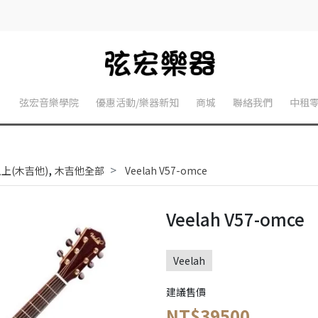
】
弦宏音樂學院
優惠活動/樂器新知
商城
聯絡我們
中租
,
以上(木吉他)
木吉他全部
Veelah V57-omce
Veelah V57-omce
Veelah
建議售價
NT$39500