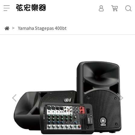
Yamaha Stagepas 400bt