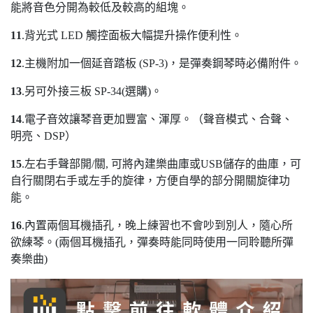
能將音色分開為較低及較高的組塊。
11
.背光式 LED 觸控面板大幅提升操作便利性。
12
.主機附加一個延音踏板 (SP-3)，是彈奏鋼琴時必備附件。
13
.另可外接三板 SP-34(選購)。
14
.電子音效讓琴音更加豐富、渾厚。（聲音模式、合聲、
明亮、DSP）
15
.左右手聲部開/關, 可將內建樂曲庫或USB儲存的曲庫，可
自行關閉右手或左手的旋律，方便自學的部分開關旋律功
能。
16
.內置兩個耳機插孔，晚上練習也不會吵到別人，隨心所
欲練琴。(兩個耳機插孔，彈奏時能同時使用一同聆聽所彈
奏樂曲)