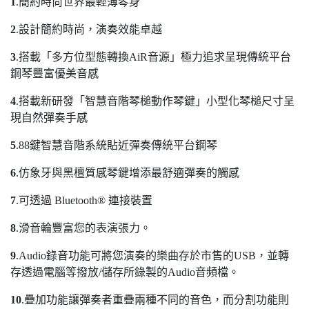
1
.簡約時尚世界最輕薄琴身
2
.設計簡約時尚，演奏效能卓越
3
.搭載「多方位型態轉換AiR音源」極力追求呈現傳統平台
鋼琴豐富優美音感
4
.搭載新研發「智慧音階琴槌動作琴鍵」小型化琴槌尺寸呈
現自然彈奏手感
5
.88鍵智慧音階系統貼近彈奏傳統平台鋼琴
6
.仿象牙與黑檀質感琴鍵增添最舒適彈奏的觸感
7
.可透過 Bluetooth® 連接裝置
8
.滑音輪豐富您的表演張力。
9
.Audio錄音功能可將您演奏的樂曲存於市售的USB，並轉
存透過電腦等撥放/儲存所錄製的Audio音頻檔。
10
.疊加功能讓彈奏者重疊兩種不同的音色，而分割功能則