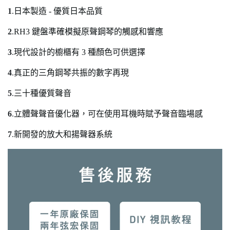
1
.
日本製造 - 優質日本品質
2
.
RH3 鍵盤準確模擬原聲鋼琴的觸感和響應
3
.
現代設計的櫥櫃有 3 種顏色可供選擇
4
.
真正的三角鋼琴共振的數字再現
5
.
三十種優質聲音
6
.
立體聲聲音優化器，可在使用耳機時賦予聲音臨場感
7
.
新開發的放大和揚聲器系統