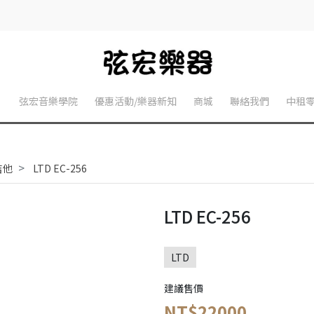
】
弦宏音樂學院
優惠活動/樂器新知
商城
聯絡我們
中租
吉他
LTD EC-256
LTD EC-256
LTD
建議售價
NT$22000