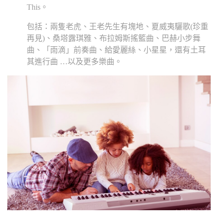
This。
包括：兩隻老虎、王老先生有塊地、夏威夷驪歌(珍重
再見)、桑塔露琪雅、布拉姆斯搖籃曲、巴赫小步舞
曲、「雨滴」前奏曲、給愛麗絲、小星星，還有土耳
其進行曲 …以及更多樂曲。